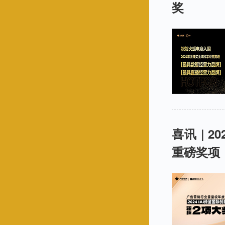
奖
喜讯 | 
重磅奖项