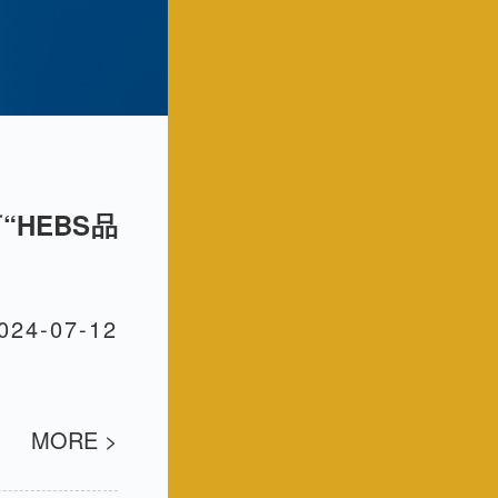
HEBS品
024-07-12
MORE >