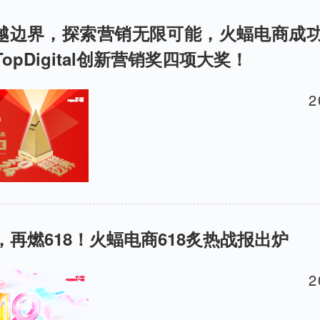
 超越边界，探索营销无限可能，火蝠电商成功斩
opDigital创新营销奖四项大奖！
2
，再燃618！火蝠电商618炙热战报出炉
2