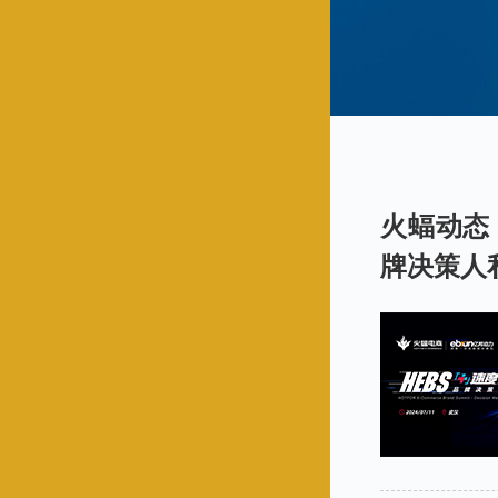
火蝠动态
牌决策人