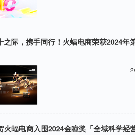
双十之际，携手同行！火蝠电商荣获2024年
2
 恭贺火蝠电商入围2024金瞳奖「全域科学经