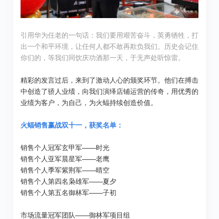
引用华为任老的一句话：我们要用艰苦奋斗，英勇牺牲，打
出一个和平环境，让任何人都不敢再欺负我们。历史会记住
你们的，等我们同饮庆功酒那一天，于无声处听惊雷。
精彩的发言过后，来到了激动人心的颁奖环节。他们在搏击
中创造了骄人业绩，向我们演绎店铺运营的传奇，用优秀的
业绩为客户，为自己，为火蝠持续创造价值。
火蝠销售赢战双十一，获奖名单：
销售个人冠军玄甲军——时光
销售个人亚军晨星军——老鹰
销售个人季军紫荆军——晴空
销售个人第四名枭雄军——夏夕
销售个人第五名御林军——子初
市场流量冠军团队——御林军项目组