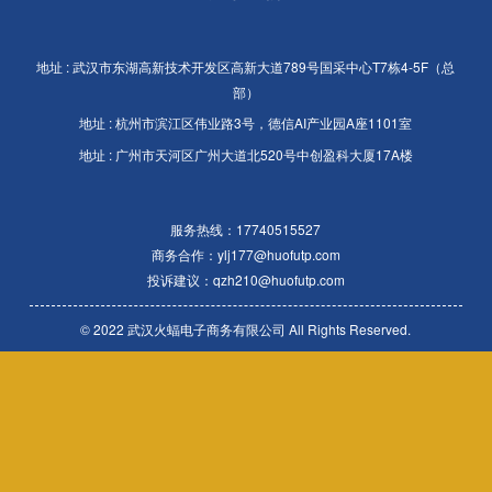
地址 : 武汉市东湖高新技术开发区高新大道789号国采中心T7栋4-5F（总
部）
地址 : 杭州市滨江区伟业路3号，德信AI产业园A座1101室
地址 : 广州市天河区广州大道北520号中创盈科大厦17A楼
服务热线：
17740515527
商务合作：
ylj177@huofutp.com
投诉建议：
qzh210@huofutp.com
© 2022 武汉火蝠电子商务有限公司 All Rights Reserved.