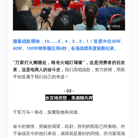
随着战鼓擂响，10……5，4，3，2，1！首度冲击30W、
60W、100W销售额仅用6秒，各项战绩再度刷新纪录。
“万家灯火阑珊处，唯有火蝠灯璀璨”，这是消费者的狂欢
夜，这是电商人的奋斗史，
我们高唱战歌，努力拼搏，用双
手创造属于我们自己的奇迹！
- 03 -
欢言得所憩，美酒聊共挥
千军万马一将在，探囊取物有何难。
奋斗的激情，突破的渴望，此刻，胜利的凯歌已经奏响。对
于奋战至今的他们来说，成绩就是最好的回报。庆功宴现场